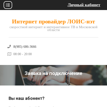
Личный кабинет
Skip
to
Интернет провайдер ЛОИС-нэт
content
скоростной интернет и интерактивное ТВ в Московской
области
8(985) 686-3666
08:00 - 20:00
Заявка на подключение
Вы наш абонент?